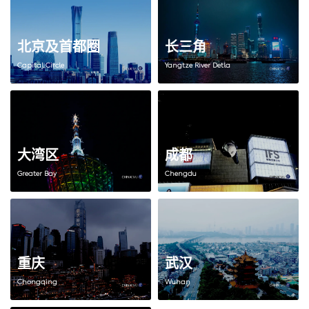
北京及首都圈
长三角
Capital Circle
Yangtze River Detla
大湾区
成都
Greater Bay
Chengdu
重庆
武汉
Chongqing
Wuhan