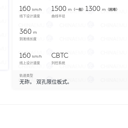
160
1500
1300
km/h
m
（一般）
m（困难）
线下设计速度
曲线半径
360
m
到发线长度
160
CBTC
km/h
线上设计速度
列控系统
轨道类型
无砟。 双孔限位板式。