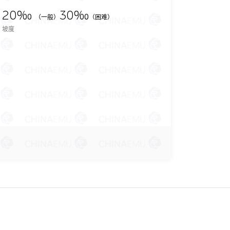
20‰
30‰
（一般）
（困难）
坡度