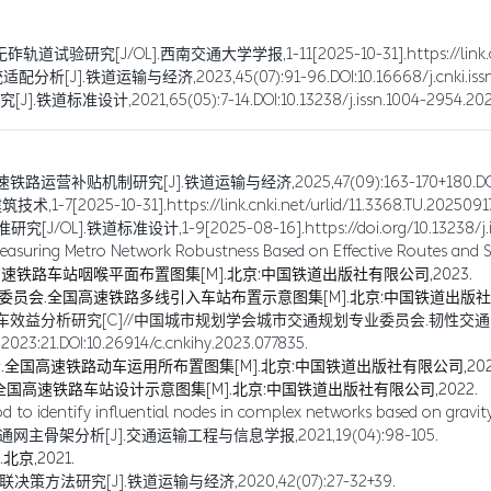
OL].西南交通大学学报,1-11[2025-10-31].https://link.cnki.net/u
输与经济,2023,45(07):91-96.DOI:10.16668/j.cnki.issn.1003
2021,65(05):7-14.DOI:10.13238/j.issn.1004-2954.202
究[J].铁道运输与经济,2025,47(09):163-170+180.DOI:10.16668/j
5-10-31].https://link.cnki.net/urlid/11.3368.TU.20250917.
道标准设计,1-9[2025-08-16].https://doi.org/10.13238/j.issn
easuring Metro Network Robustness Based on Effective Routes and Sid
路车站咽喉平面布置图集[M].北京:中国铁道出版社有限公司,2023.
会.全国高速铁路多线引入车站布置示意图集[M].北京:中国铁道出版社有限
车效益分析研究[C]//中国城市规划学会城市交通规划专业委员会.韧性交
I:10.26914/c.cnkihy.2023.077835.
国高速铁路动车运用所布置图集[M].北京:中国铁道出版社有限公司,202
高速铁路车站设计示意图集[M].北京:中国铁道出版社有限公司,2022.
 to identify influential nodes in complex networks based on gravity
架分析[J].交通运输工程与信息学报,2021,19(04):98-105.
京,2021.
研究[J].铁道运输与经济,2020,42(07):27-32+39.