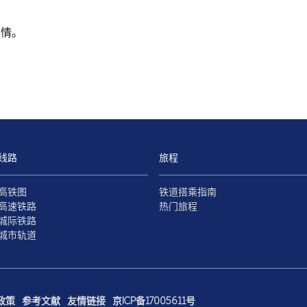
心情。
线路
旅程
高铁图
铁道搭乘指南
高速铁路
热门旅程
城际铁路
城市轨道
政策
参考文献
友情链接
京ICP备17005611号