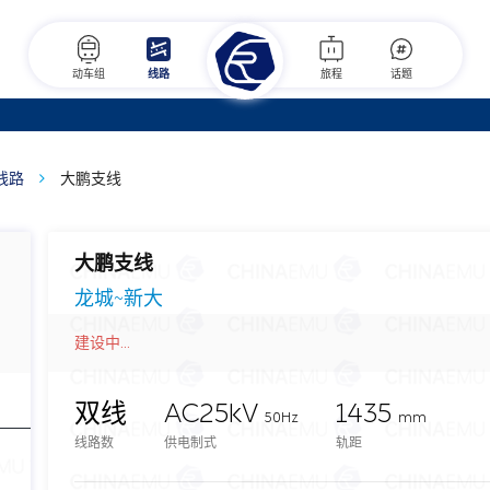
动车组
线路
旅程
话题
线路
大鹏支线
大鹏支线
龙城~新大
建设中...
双线
AC25kV
1435
50Hz
mm
线路数
供电制式
轨距