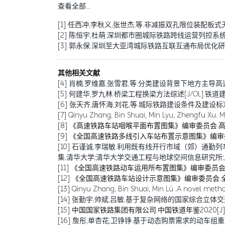
查看全部…
[1]
任西冲,李秋义,张世杰,等.非减振双孔限位装配板式无砟轨道试验研究[J/
[2]
陈恒宇,杜萌.深圳都市圈城际铁路跨线运营列控系统适配分析[J].铁道运
[3]
郭永保.深圳至大亚湾城际铁路互联互通布局优化研究[J].铁道标准设计,
其他相关文献
[4]
肖楠,罗维嘉,张雪君,等.分类建设背景下地方主导高速铁路运营补贴机制研
[5]
何建华,罗九林.桥梁工程换梁方法综述[J/OL].铁道建筑技术,1-7[202
[6]
张天齐,唐怀海,刘花,等.城际铁路建设条件及建设标准研究[J/OL].铁
[7]
Qinyu Zhang, Bin Shuai, Min Lyu, Zhengfu Xu. M
[8]
《高速铁路车站咽喉平面布置图集》编审委员会.高速铁
[9]
《全国高速铁路多线引入车站布置示意图集》编审委员
[10]
石谨诚,李瑞敏.利用既有线开行市域（郊）通勤列
集.清华大学;清华大学交通工程与地球空间信息研究所;,2023:21.DO
[11]
《全国高速铁路动车运用所布置图集》编审委员会.全
[12]
《全国高速铁路车站设计示意图集》编审委员会.全国
[13]
Qinyu Zhang, Bin Shuai, Min Lü .A novel method
[14]
张勤宇,帅斌,吕敏.基于复杂网络的国家综合立体交通网主骨
[15]
中国国家铁路集团有限公司.中国铁道年鉴2020[J].北
[16]
詹彤,单杏花,卫铮铮.基于动态购票需求的动车组重联决策方法