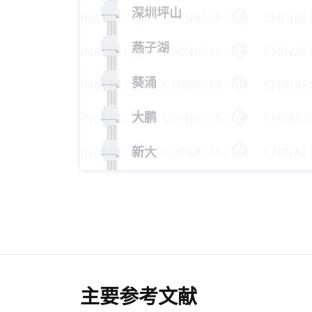
深圳坪山
燕子湖
葵涌
大鹏
新大
主要参考文献