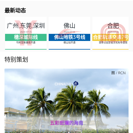
最新动态
广州,东莞,深圳
佛山
合肥
2026-07-31
2026-07-01
2026-07-01
穗深城际线
佛山地铁3号线
合肥轨道交通7号
竹料至新塘南开通
佛山站开通
翡翠公园至省文化和非遗馆
特别策划
图 / RCN
五彩斑斓的海南