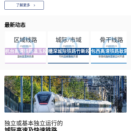
了解更多
最新动态
区域线路
城际/市域
骨干线路
2026-08-08
2026-07-31
2026-07-01
杭台高速铁路温玉段
穗深城际铁路竹新段
包西高速铁路耿郭
温岭至玉环开通
竹料至新塘南开通
耿镇线路所至郭王村开通
独立或基本独立运行的
城际高速及快速铁路