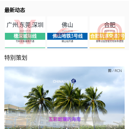
最新动态
广州,东莞,深圳
佛山
合肥
2026-07-31
2026-07-01
2026-07-01
穗深城际线
佛山地铁3号线
合肥轨道交通7号
竹料至新塘南开通
佛山站开通
翡翠公园至省文化和非遗馆
特别策划
图 / RCN
五彩斑斓的海南