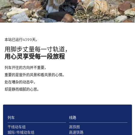
本站已运行4399天。
用脚步丈量每一寸轨道，
用心灵享受每一段旅程
列车开往的方向并不重要，
重要的是窗外的风景和看风景的心情。
处在嘈杂的动态中，
却是静而细腻的心思。
列车
线路
干线动车组
高铁图
城际/市域动车组
高速铁路