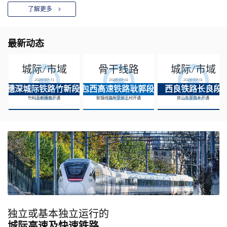
了解更多
最新动态
城际/市域
骨干线路
城际/市域
2026-07-31
2026-07-01
2026-07-01
穗深城际铁路竹新段
包西高速铁路耿郭段
西良铁路长良段
竹料至新塘南开通
耿镇线路所至郭王村开通
房山东至良乡开通
独立或基本独立运行的
城际高速及快速铁路