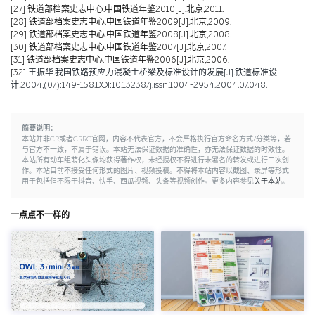
[27]
铁道部档案史志中心.中国铁道年鉴2010[J].北京,2011.
[28]
铁道部档案史志中心.中国铁道年鉴2009[J].北京,2009.
[29]
铁道部档案史志中心.中国铁道年鉴2008[J].北京,2008.
[30]
铁道部档案史志中心.中国铁道年鉴2007[J].北京,2007.
[31]
铁道部档案史志中心.中国铁道年鉴2006[J].北京,2006.
[32]
王振华.我国铁路预应力混凝土桥梁及标准设计的发展[J].铁道标准设
计,2004,(07):149-158.DOI:10.13238/j.issn.1004-2954.2004.07.048.
简要说明：
本站并非CR或者CRRC官网，内容不代表官方，不会严格执行官方命名方式/分类等，若
与官方不一致，不属于错误。本站无法保证数据的准确性，亦无法保证数据的时效性。
本站所有动车组萌化头像均获得著作权，未经授权不得进行未署名的转发或进行二次创
作。本站目前不接受任何形式的图片、视频投稿。不得将本站内容以截图、录屏等形式
用于包括但不限于抖音、快手、西瓜视频、头条等视频创作。更多内容参见
关于本站
。
一点点不一样的