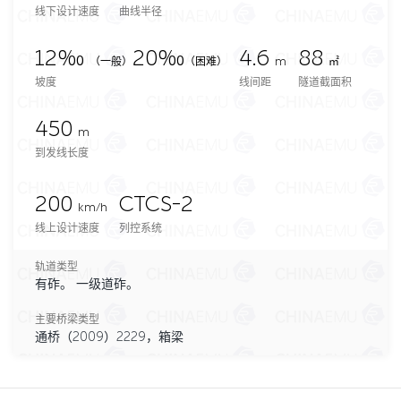
线下设计速度
曲线半径
12‰
20‰
4.6
88
（一般）
（困难）
m
㎡
坡度
线间距
隧道截面积
450
m
到发线长度
200
CTCS-2
km/h
线上设计速度
列控系统
轨道类型
有砟。 一级道砟。
主要桥梁类型
通桥（2009）2229，箱梁