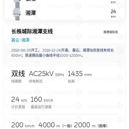
km
24
湘潭
km
长株城际湘潭支线
湘潭城际线
暮云~湘潭
2010-06-30开工， 2016-12-26开通。 暮云、湘潭站到发线有效长
650m；限速路段最小曲线半径1000~1200m。
双线
AC25kV
1435
50Hz
mm
线路数
供电制式
轨距
24
160
km
km/h
计价里程
最高运行速度
200
4000
2000
km/h
m
（一般）
m（困难）