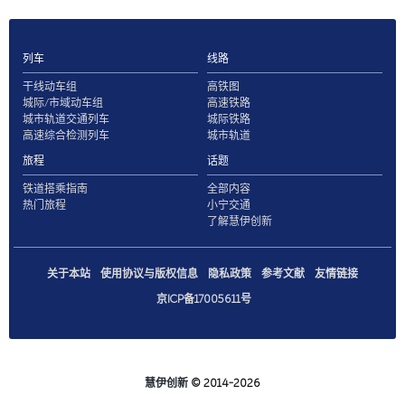
列车
线路
干线动车组
高铁图
城际/市域动车组
高速铁路
城市轨道交通列车
城际铁路
高速综合检测列车
城市轨道
旅程
话题
铁道搭乘指南
全部内容
热门旅程
小宁交通
了解慧伊创新
关于本站
使用协议与版权信息
隐私政策
参考文献
友情链接
京ICP备17005611号
慧伊创新
© 2014-2026