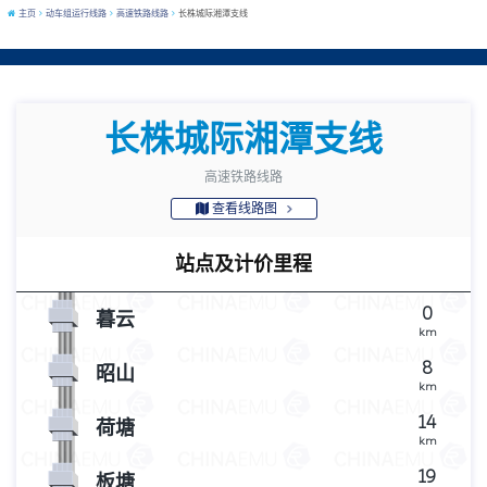
主页
动车组运行线路
高速铁路线路
长株城际湘潭支线
长株城际湘潭支线
高速铁路线路
查看线路图
站点及计价里程
0
暮云
km
8
昭山
km
14
荷塘
km
19
板塘