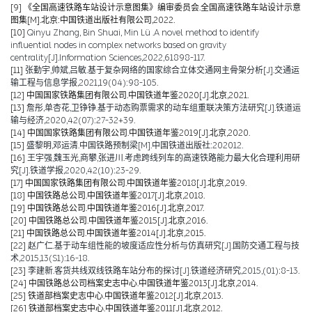
[9]
《全国高速铁路车站设计示意图集》编审委员会.全国高速铁路车站设计示意
图集[M].北京:中国铁道出版社有限公司,2022.
[10]
Qinyu Zhang, Bin Shuai, Min Lü .A novel method to identify
influential nodes in complex networks based on gravity
centrality[J].Information Sciences,2022,61898-117.
[11]
张勤宇,帅斌,吕敏.基于复杂网络的国家综合立体交通网主骨架分析[J].交通运
输工程与信息学报,2021,19(04):98-105.
[12]
中国国家铁路集团有限公司.中国铁道年鉴2020[J].北京,2021.
[13]
詹彤,单杏花,卫铮铮.基于动态购票需求的动车组重联决策方法研究[J].铁道运
输与经济,2020,42(07):27-32+39.
[14]
中国国家铁路集团有限公司.中国铁道年鉴2019[J].北京,2020.
[15]
盛黎明,邓运清.中国铁路预制梁[M].中国铁道出版社:202012.
[16]
王宇强,魏玉光,商攀,张进川.考虑跨线列车的高速铁路能力最大化合理利用研
究[J].铁道学报,2020,42(10):23-29.
[17]
中国国家铁路集团有限公司.中国铁道年鉴2018[J].北京,2019.
[18]
中国铁路总公司.中国铁道年鉴2017[J].北京,2018.
[19]
中国铁路总公司.中国铁道年鉴2016[J].北京,2017.
[20]
中国铁路总公司.中国铁道年鉴2015[J].北京,2016.
[21]
中国铁路总公司.中国铁道年鉴2014[J].北京,2015.
[22]
赵广仁.基于动车组性能的坡度适应性分析与仿真研究[J].国防交通工程与技
术,2015,13(S1):16-18.
[23]
李建新.客货共线双线铁路车站分布的探讨[J].铁道经济研究,2015,(01):8-13.
[24]
中国铁路总公司档案史志中心.中国铁道年鉴2013[J].北京,2014.
[25]
铁道部档案史志中心.中国铁道年鉴2012[J].北京,2013.
[26]
铁道部档案史志中心.中国铁道年鉴2011[J].北京,2012.