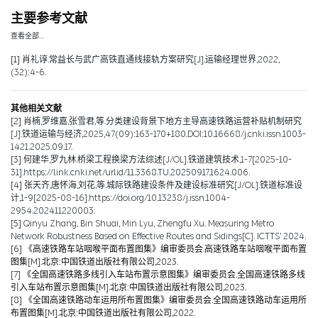
主要参考文献
查看全部…
[1]
肖礼谆.常益长与武广高铁直通线接轨方案研究[J].运输经理世界,2022,
(32):4-6.
其他相关文献
[2]
肖楠,罗维嘉,张雪君,等.分类建设背景下地方主导高速铁路运营补贴机制研究
[J].铁道运输与经济,2025,47(09):163-170+180.DOI:10.16668/j.cnki.issn.1003-
1421.2025.09.17.
[3]
何建华,罗九林.桥梁工程换梁方法综述[J/OL].铁道建筑技术,1-7[2025-10-
31].https://link.cnki.net/urlid/11.3368.TU.20250917.1624.006.
[4]
张天齐,唐怀海,刘花,等.城际铁路建设条件及建设标准研究[J/OL].铁道标准设
计,1-9[2025-08-16].https://doi.org/10.13238/j.issn.1004-
2954.202411220003.
[5]
Qinyu Zhang, Bin Shuai, Min Lyu, Zhengfu Xu. Measuring Metro
Network Robustness Based on Effective Routes and Sidings[C]. ICTTS’ 2024.
[6]
《高速铁路车站咽喉平面布置图集》编审委员会.高速铁路车站咽喉平面布置
图集[M].北京:中国铁道出版社有限公司,2023.
[7]
《全国高速铁路多线引入车站布置示意图集》编审委员会.全国高速铁路多线
引入车站布置示意图集[M].北京:中国铁道出版社有限公司,2023.
[8]
《全国高速铁路动车运用所布置图集》编审委员会.全国高速铁路动车运用所
布置图集[M].北京:中国铁道出版社有限公司,2022.