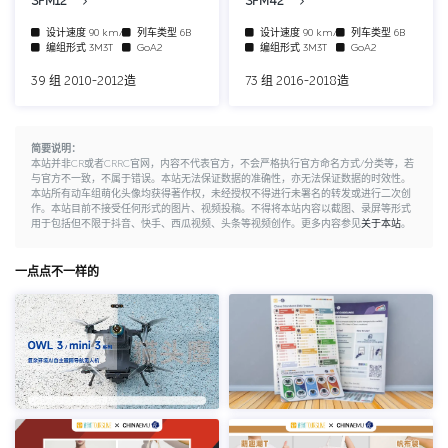
SFM12
SFM42
设计速度
90 km/h
列车类型
6B
设计速度
90 km/h
列车类型
6B
编组形式
3M3T
GoA2
编组形式
3M3T
GoA2
39 组 2010-2012造
73 组 2016-2018造
简要说明：
本站并非CR或者CRRC官网，内容不代表官方，不会严格执行官方命名方式/分类等，若
与官方不一致，不属于错误。本站无法保证数据的准确性，亦无法保证数据的时效性。
本站所有动车组萌化头像均获得著作权，未经授权不得进行未署名的转发或进行二次创
作。本站目前不接受任何形式的图片、视频投稿。不得将本站内容以截图、录屏等形式
用于包括但不限于抖音、快手、西瓜视频、头条等视频创作。更多内容参见
关于本站
。
一点点不一样的