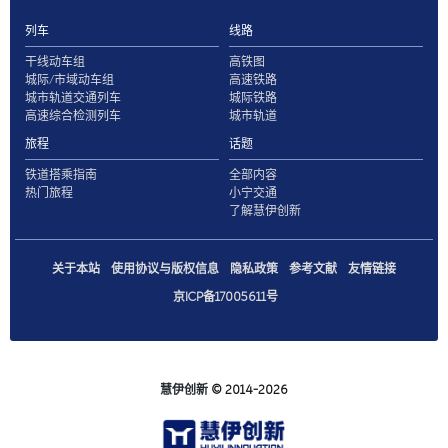
列车
线路
干线动车组
高铁图
城际/市域动车组
高速铁路
城市轨道交通列车
城际铁路
高速综合检测列车
城市轨道
旅程
话题
铁道搭乘指南
全部内容
热门旅程
小宁交通
了解慧伊创新
关于本站
使用协议与版权信息
隐私政策
参考文献
友情链接
京ICP备17005611号
慧伊创新
© 2014-2026