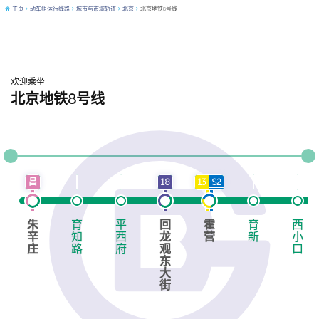
主页
动车组运行线路
城市与市域轨道
北京
北京地铁8号线
欢迎乘坐
北京地铁8号线
市郊铁路延庆线(S2线)
地铁昌平线(27号线)
地铁1号线(含八通线)
昌
18
13
S2
朱
育
平
回
霍
育
西
辛
知
西
龙
营
新
小
庄
路
府
观
口
东
大
街