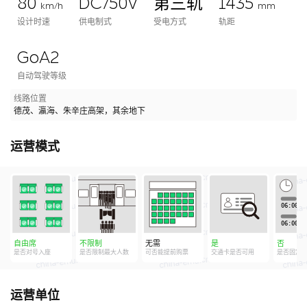
80
DC750V
第三轨
1435
km/h
mm
设计时速
供电制式
受电方式
轨距
GoA2
自动驾驶等级
线路位置
德茂、瀛海、朱辛庄高架，其余地下
运营模式
自由席
不限制
无需
是
否
是否对号入座
是否限制最大人数
可否能提前购票
交通卡是否可用
是否固定
运营单位